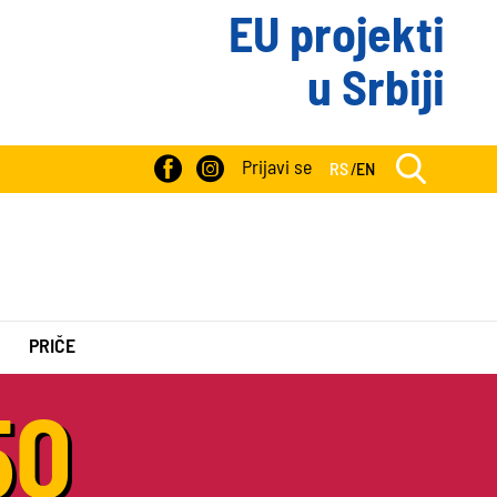
EU projekti
u Srbiji
Prijavi se
RS
/
EN
PRIČE
50