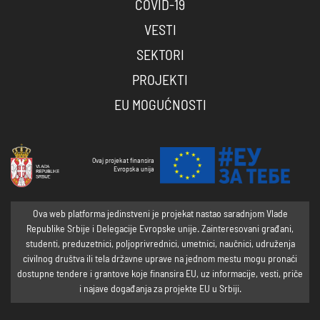
COVID-19
VESTI
SEKTORI
PROJEKTI
EU MOGUĆNOSTI
Ovaj projekat finansira
Evropska unija
Ova web platforma jedinstveni je projekat nastao saradnjom Vlade
Republike Srbije i Delegacije Evropske unije. Zainteresovani građani,
studenti, preduzetnici, poljoprivrednici, umetnici, naučnici, udruženja
civilnog društva ili tela državne uprave na jednom mestu mogu pronaći
dostupne tendere i grantove koje finansira EU, uz informacije, vesti, priče
i najave događanja za projekte EU u Srbiji.