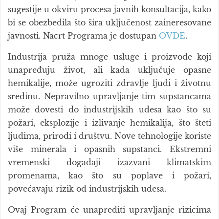
sugestije u okviru procesa javnih konsultacija, kako
bi se obezbedila što šira uključenost zaineresovane
javnosti. Nacrt Programa je dostupan
OVDE
.
Industrija pruža mnoge usluge i proizvode koji
unapređuju život, ali kada uključuje opasne
hemikalije, može ugroziti zdravlje ljudi i životnu
sredinu. Nepravilno upravljanje tim supstancama
može dovesti do industrijskih udesa kao što su
požari, eksplozije i izlivanje hemikalija, što šteti
ljudima, prirodi i društvu. Nove tehnologije koriste
više minerala i opasnih supstanci. Ekstremni
vremenski događaji izazvani klimatskim
promenama, kao što su poplave i požari,
povećavaju rizik od industrijskih udesa.
Ovaj Program će unaprediti upravljanje rizicima