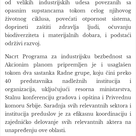
od velikih industrijskih udesa povezanih sa
opasnim supstancama tokom celog njihovog
životnog ciklusa, povećati otpornost sistema,
doprineti zaštiti zdravlja ljudi, očuvanju
biodiverziteta i materijalnih dobara, i podstaći
održivi razvoj.
Nacrt Programa za industrijsku bezbednost sa
Akcionim planom pripremljen je i usaglašen
tokom dva sastanka Radne grupe, koju čini preko
40 predstavnika nadležnih institucija i
organizacija, uključujući resorna ministarstva,
Stalnu konferenciju gradova i opština i Privrednu
komoru Srbije. Saradnja svih relevantnih sektora i
institucija preduslov je za efikasnu koordinaciju i
zajedničko delovanje svih relevantnih aktera na
unapređenju ove oblasti.