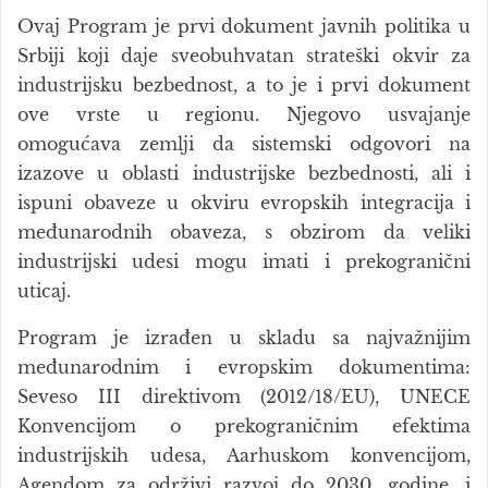
Ovaj Program je prvi dokument javnih politika u
Srbiji koji daje sveobuhvatan strateški okvir za
industrijsku bezbednost, a to je i prvi dokument
ove vrste u regionu. Njegovo usvajanje
omogućava zemlji da sistemski odgovori na
izazove u oblasti industrijske bezbednosti, ali i
ispuni obaveze u okviru evropskih integracija i
međunarodnih obaveza, s obzirom da veliki
industrijski udesi mogu imati i prekogranični
uticaj.
Program je izrađen u skladu sa najvažnijim
međunarodnim i evropskim dokumentima:
Seveso III direktivom (2012/18/EU), UNECE
Konvencijom o prekograničnim efektima
industrijskih udesa, Aarhuskom konvencijom,
Agendom za održivi razvoj do 2030. godine, i