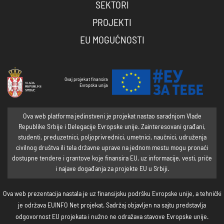
SEKTORI
PROJEKTI
EU MOGUĆNOSTI
Ovaj projekat finansira
Evropska unija
Ova web platforma jedinstveni je projekat nastao saradnjom Vlade
Republike Srbije i Delegacije Evropske unije. Zainteresovani građani,
studenti, preduzetnici, poljoprivrednici, umetnici, naučnici, udruženja
civilnog društva ili tela državne uprave na jednom mestu mogu pronaći
dostupne tendere i grantove koje finansira EU, uz informacije, vesti, priče
i najave događanja za projekte EU u Srbiji.
Ova web prezentacija nastala je uz finansijsku podršku Evropske unije, a tehnički
je održava EUINFO Net projekat. Sadržaj objavljen na sajtu predstavlja
odgovornost EU projekata i nužno ne odražava stavove Evropske unije.