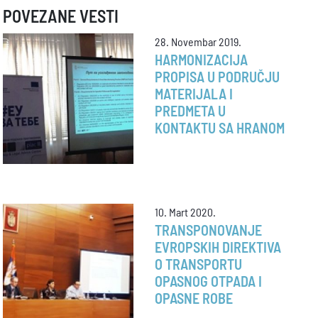
POVEZANE VESTI
28. Novembar 2019.
HARMONIZACIJA
PROPISA U PODRUČJU
MATERIJALA I
PREDMETA U
KONTAKTU SA HRANOM
10. Mart 2020.
TRANSPONOVANJE
EVROPSKIH DIREKTIVA
O TRANSPORTU
OPASNOG OTPADA I
OPASNE ROBE