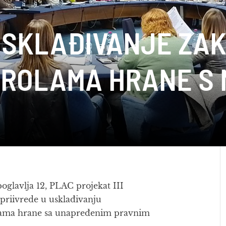
 USKLAĐIVANJE ZA
TROLAMA HRANE S 
glavlja 12, PLAC projekat III
opriivrede u usklađivanju
lama hrane sa unapređenim pravnim