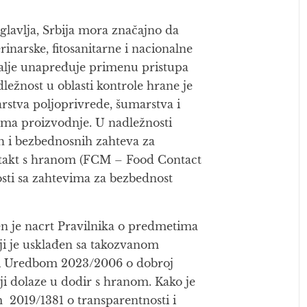
glavlja, Srbija mora značajno da
rinarske, fitosanitarne i nacionalne
dalje unapređuje primenu pristupa
ežnost u oblasti kontrole hrane je
arstva poljoprivrede, šumarstva i
juma proizvodnje. U nadležnosti
ih i bezbednosnih zahteva za
ntakt s hranom (FCM – Food Contact
osti sa zahtevima za bezbednost
en je nacrt Pravilnika o predmetima
oji je usklađen sa takozvanom
i Uredbom 2023/2006 o dobroj
ji dolaze u dodir s hranom. Kako je
2019/1381 o transparentnosti i