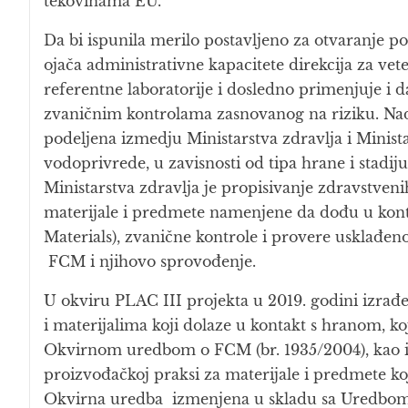
tekovinama EU.
Da bi ispunila merilo postavljeno za otvaranje po
ojača administrativne kapacitete direkcija za vete
referentne laboratorije i dosledno primenjuje i 
zvaničnim kontrolama zasnovanog na riziku. Nadl
podeljena izmedju Ministarstva zdravlja i Minist
vodoprivrede, u zavisnosti od tipa hrane i stadi
Ministarstva zdravlja je propisivanje zdravstven
materijale i predmete namenjene da dođu u ko
Materials), zvanične kontrole i provere usklađen
FCM i njihovo sprovođenje.
U okviru PLAC III projekta u 2019. godini izrađ
i materijalima koji dolaze u kontakt s hranom, k
Okvirnom uredbom o FCM (br. 1935/2004), kao 
proizvođačkoj praksi za materijale i predmete ko
Okvirna uredba izmenjena u skladu sa Uredbom 