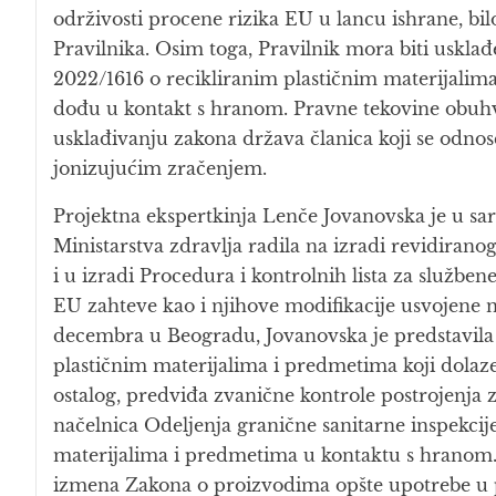
održivosti procene rizika EU u lancu ishrane, bi
Pravilnika. Osim toga, Pravilnik mora biti uskl
2022/1616 o recikliranim plastičnim materijal
dođu u kontakt s hranom. Pravne tekovine obuhv
usklađivanju zakona država članica koji se odnose
jonizujućim zračenjem.
Projektna ekspertkinja Lenče Jovanovska je u 
Ministarstva zdravlja radila na izradi revidirano
i u izradi Procedura i kontrolnih lista za služben
EU zahteve kao i njihove modifikacije usvojene n
decembra u Beogradu, Jovanovska je predstavil
plastičnim materijalima i predmetima koji dolaz
ostalog, predviđa zvanične kontrole postrojenja z
načelnica Odeljenja granične sanitarne inspekcije
materijalima i predmetima u kontaktu s hranom. 
izmena Zakona o proizvodima opšte upotrebe u 