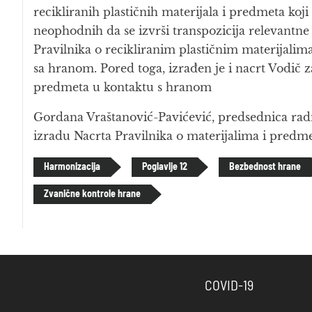
recikliranih plastičnih materijala i predmeta koj
neophodnih da se izvrši transpozicija relevantne
Pravilnika o recikliranim plastičnim materijalim
sa hranom. Pored toga, izrađen je i nacrt Vodič z
predmeta u kontaktu s hranom
Gordana Vraštanović-Pavićević, predsednica radn
izradu Nacrta Pravilnika o materijalima i predm
Harmonizacija
Poglavlje 12
Bezbednost hrane
Zvanične kontrole hrane
COVID-19