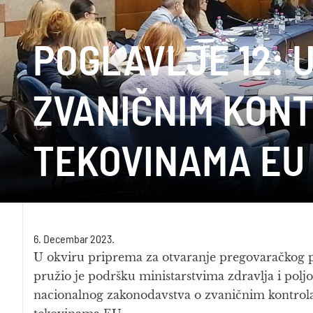
POGLAVLJE 12:
ZVANIČNIM KON
TEKOVINAMA EU
6. Decembar 2023.
U okviru priprema za otvaranje pregovaračkog po
pružio je podršku ministarstvima zdravlja i polj
nacionalnog zakonodavstva o zvaničnim kontro