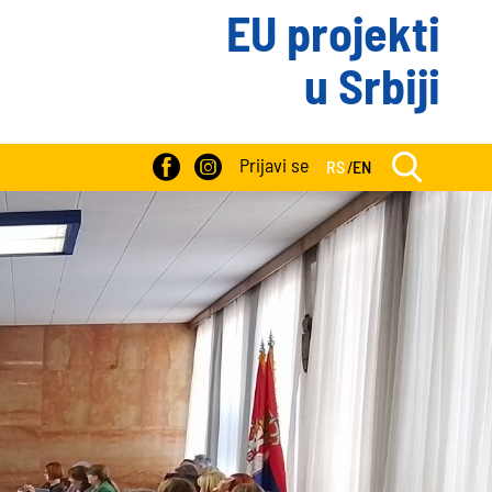
EU projekti
u Srbiji
Prijavi se
RS
/
EN