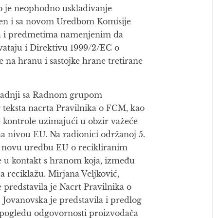
lo je neophodno usklađivanje
ađen i sa novom Uredbom Komisije
ima i predmetima namenjenim da
ataju i Direktivu 1999/2/EC o
 na hranu i sastojke hrane tretirane
saradnji sa Radnom grupom
g teksta nacrta Pravilnika o FCM, kao
e kontrole uzimajući u obzir važeće
a nivou EU. Na radionici održanoj 5.
a novu uredbu EU o recikliranim
e u kontakt s hranom koja, između
a reciklažu. Mirjana Veljković,
 predstavila je Nacrt Pravilnika o
Jovanovska je predstavila i predlog
pogledu odgovornosti proizvođača