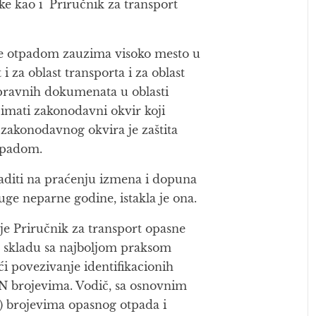
e kao i Priručnik za transport
nje otpadom zauzima visoko mesto u
 i za oblast transporta i za oblast
pravnih dokumenata u oblasti
imati zakonodavni okvir koji
zakonodavnog okvira je zaštita
otpadom.
 raditi na praćenju izmena i dopuna
ge neparne godine, istakla je ona.
je Priručnik za transport opasne
u skladu sa najboljom praksom
i povezivanje identifikacionih
UN brojevima. Vodič, sa osnovnim
m) brojevima opasnog otpada i