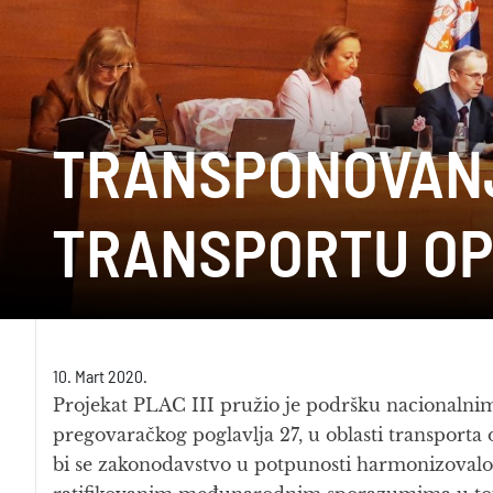
TRANSPONOVANJ
TRANSPORTU OP
10. Mart 2020.
Projekat PLAC III pružio je podršku nacionalnim
pregovaračkog poglavlja 27, u oblasti transporta
bi se zakonodavstvo u potpunosti harmonizoval