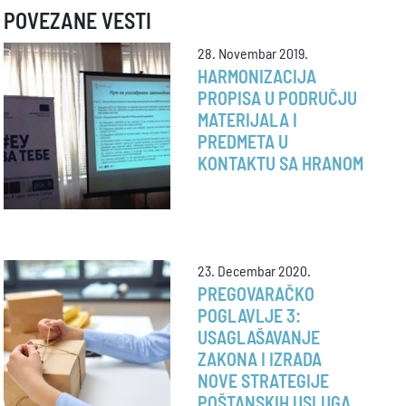
POVEZANE VESTI
28. Novembar 2019.
HARMONIZACIJA
PROPISA U PODRUČJU
MATERIJALA I
PREDMETA U
KONTAKTU SA HRANOM
23. Decembar 2020.
PREGOVARAČKO
POGLAVLJE 3:
USAGLAŠAVANJE
ZAKONA I IZRADA
NOVE STRATEGIJE
POŠTANSKIH USLUGA