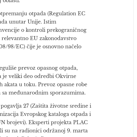
oblasti.
otpremanju otpada (Regulation EC
ada unutar Unije. Istim
vencije o kontroli prekograničnog
U relevantno EU zakonodavstvo
08/98/EC) čije je osnovno načelo
eguliše prevoz opasnog otpada,
 je veliki deo odredbi Okvirne
ih akata u toku. Prevoz opasne robe
đen sa međunarodnim sporazumima.
ogavlja 27 (Zaštita životne sredine i
izacija Evropskog kataloga otpada i
UN brojevi). Eksperti projekta PLAC
i su na radionici održanoj 9. marta