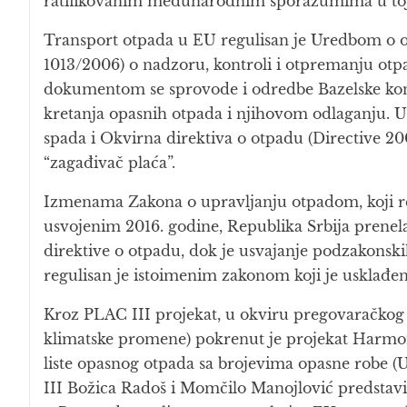
ratifikovanim međunarodnim sporazumima u toj 
Transport otpada u EU regulisan je Uredbom o 
1013/2006) o nadzoru, kontroli i otpremanju otp
dokumentom se sprovode i odredbe Bazelske kon
kretanja opasnih otpada i njihovom odlaganju. 
spada i Okvirna direktiva o otpadu (Directive 20
“zagađivač plaća”.
Izmenama Zakona o upravljanju otpadom, koji r
usvojenim 2016. godine, Republika Srbija prenela
direktive o otpadu, dok je usvajanje podzakonsk
regulisan je istoimenim zakonom koji je uskla
Kroz PLAC III projekat, u okviru pregovaračkog p
klimatske promene) pokrenut je projekat Harmon
liste opasnog otpada sa brojevima opasne robe (
III Božica Radoš i Momčilo Manojlović predstavil