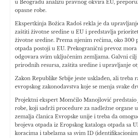
u Beogradu analizu pravnog okvira EU, preporuk
opasne robe.
Ekspertkinja Božica Radoš rekla je da upravlja
zaštiti životne sredine u EU i predstavlja prioritet
životne sredine. Prema njenim rečima, oko 300 
otpada postoji u EU. Prekogranični prevoz mora 
odgovara svim uključenim zemljama. Galvni cilj 
prirodnih resursa, zaštita sredine i upravljanje 
Zakon Republike Srbije jeste usklađen, ali treba
evropskog zakonodavstva koje se menja svake dru
Projektni ekspert Momčilo Manojlović predstaio 
robe, koji sadrži procedure za nadležne organe 
zemalja članica Evropske unije i treba da omoguć
brojeva otpada iz Eropskog kataloga otpada sa 
koracima i tabelama sa svim ID (identifikacioni