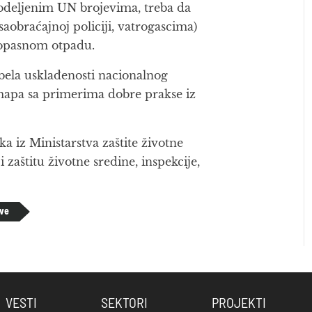
odeljenim UN brojevima, treba da
aobraćajnoj policiji, vatrogascima)
 opasnom otpadu.
bela usklađenosti nacionalnog
mapa sa primerima dobre prakse iz
a iz Ministarstva zaštite životne
 zaštitu životne sredine, inspekcije,
ive
VESTI
SEKTORI
PROJEKTI