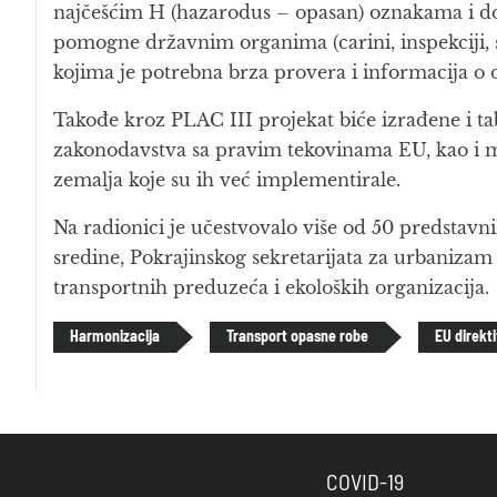
najčešćim H (hazarodus – opasan) oznakama i d
pomogne državnim organima (carini, inspekciji, s
kojima je potrebna brza provera i informacija o
Takođe kroz PLAC III projekat biće izrađene i ta
zakonodavstva sa pravim tekovinama EU, kao i 
zemalja koje su ih već implementirale.
Na radionici je učestvovalo više od 50 predstavnik
sredine, Pokrajinskog sekretarijata za urbanizam i
transportnih preduzeća i ekoloških organizacija.
Harmonizacija
Transport opasne robe
EU direkt
COVID-19