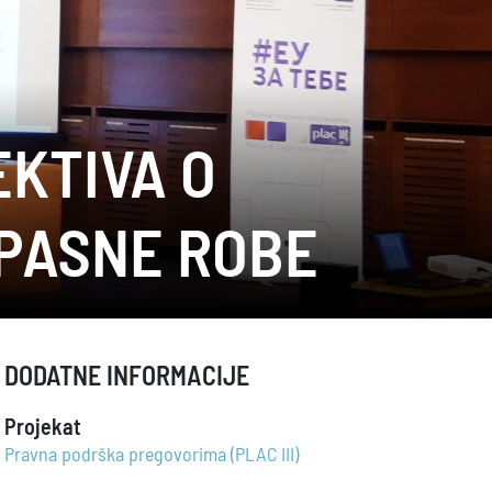
KTIVA O
PASNE ROBE
DODATNE INFORMACIJE
Projekat
Pravna podrška pregovorima (PLAC III)