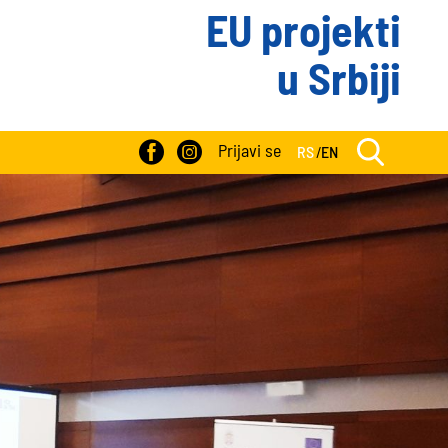
EU projekti
u Srbiji
Prijavi se
RS
/
EN