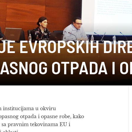
E EVROPSKIH DIRE
ASNOG OTPADA I O
 institucijama u okviru
 opasnog otpada i opasne robe, kako
o sa pravnim tekovinama EU i