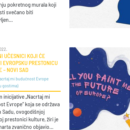
nju pokretnog murala koji
sti svečano biti
vljen…
2022.
I UČESNICI KOJI ĆE
TI EVROPSKU PRESTONICU
 – NOVI SAD
acrtaj mi budućnost Evrope
u gostima)
inicijative „Nacrtaj mi
t Evrope“ koja se održava
 Sadu, ovogodišnjoj
 prestonici kulture, žiri je
marta zvanično objavio…