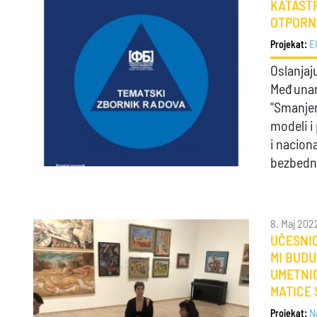
KATASTR
OTPORNO
E
Projekat:
Oslanjaj
Međunar
"Smanjen
modeli 
i nacion
bezbedn
8. Maj 202
UČESNIC
MI BUDU
UMETNIC
MATICE
N
Projekat: