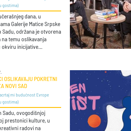
u gostima)
čerašnjeg dana, u
jama Galerije Matice Srpske
 Sadu, održana je otvorena
a na temu oslikavanja
 okviru inicijative…
2.
I OSLIKAVAJU POKRETNI
A NOVI SAD
acrtaj mi budućnost Evrope
u gostima)
 Sadu, ovogodišnjoj
j prestonici kulture, u
kreativni radovi na