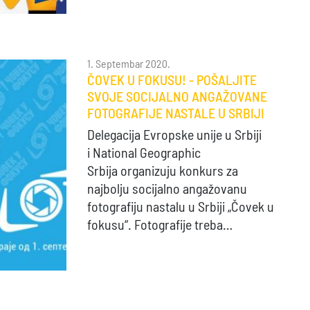
1. Septembar 2020.
ČOVEK U FOKUSU! - POŠALJITE
SVOJE SOCIJALNO ANGAŽOVANE
FOTOGRAFIJE NASTALE U SRBIJI
Delegacija Evropske unije u Srbiji
i National Geographic
Srbija organizuju konkurs za
najbolju socijalno angažovanu
fotografiju nastalu u Srbiji „Čovek u
fokusu“. Fotografije treba…