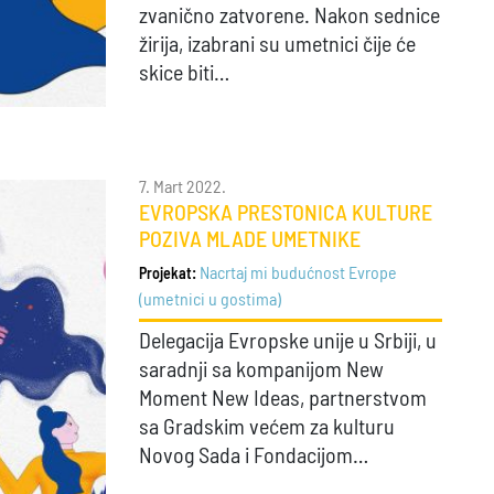
zvanično zatvorene. Nakon sednice
žirija, izabrani su umetnici čije će
skice biti…
7. Mart 2022.
EVROPSKA PRESTONICA KULTURE
POZIVA MLADE UMETNIKE
Nacrtaj mi budućnost Evrope
Projekat:
(umetnici u gostima)
Delegacija Evropske unije u Srbiji, u
saradnji sa kompanijom New
Moment New Ideas, partnerstvom
sa Gradskim većem za kulturu
Novog Sada i Fondacijom…