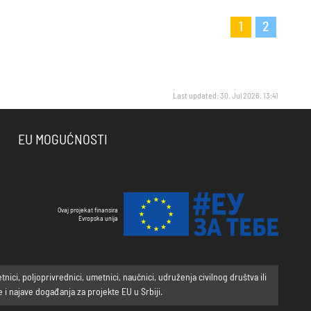
1
2
Last updated: 30. Jul 2026. 13:41
EU MOGUĆNOSTI
Ovaj projekat finansira
Evropska unija
ci, poljoprivrednici, umetnici, naučnici, udruženja civilnog društva ili
i najave događanja za projekte EU u Srbiji.