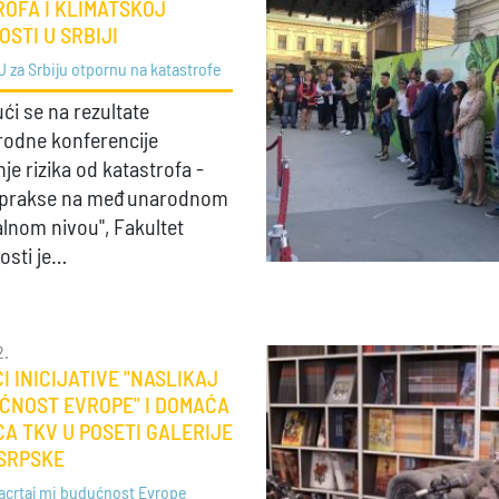
OFA I KLIMATSKOJ
STI U SRBIJI
U za Srbiju otpornu na katastrofe
ući se na rezultate
odne konferencije
je rizika od katastrofa -
i prakse na međunarodnom
alnom nivou", Fakultet
osti je…
2.
I INICIJATIVE "NASLIKAJ
ĆNOST EVROPE" I DOMAĆA
A TKV U POSETI GALERIJE
 SRPSKE
acrtaj mi budućnost Evrope