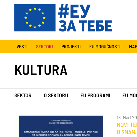
VESTI
SEKTORI
PROJEKTI
EU MOGUĆNOSTI
MAP
KULTURA
SEKTOR
O SEKTORU
EU PROGRAMI
EU MO
18. Mart 2
NOVI T
O SMANJ