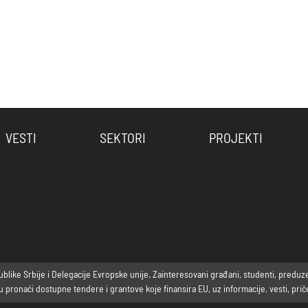
VESTI
SEKTORI
PROJEKTI
ike Srbije i Delegacije Evropske unije. Zainteresovani građani, studenti, preduzetni
ronaći dostupne tendere i grantove koje finansira EU, uz informacije, vesti, priče 