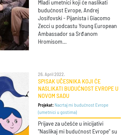
Mladi umetnici koji će naslikati
budućnost Evrope, Andrej
Josifovski - Pijanista i Giacomo
Zecci u podcastu Young European
Ambassador sa Srđanom
Hromisom…
26. April 2022.
SPISAK UČESNIKA KOJI ĆE
NASLIKATI BUDUĆNOST EVROPE U
NOVOM SADU
Nacrtaj mi budućnost Evrope
Projekat:
(umetnici u gostima)
Prijave za učešće u inicijativi
"Naslikaj mi budućnost Evrope" su