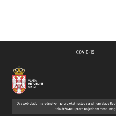
COVID-19
Ova web platforma jedinstveni je projekat nastao saradnjom Vlade Republ
tela državne uprave na jednom mestu mogu p