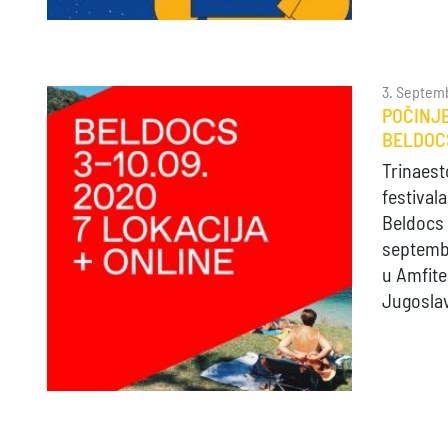
3. Septem
POČINJE
BELDOC
Trinaes
festival
Beldocs 
septemb
u Amfite
Jugoslav