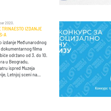
bar 2020.
 TRINAESTO IZDANJE
S-A
to izdanje Međunarodnog
a dokumentarnog filma
biće održano od 3. do 10.
ra u Beogradu,
atru ispred Muzeja
ije, Letnjoj sceni na…