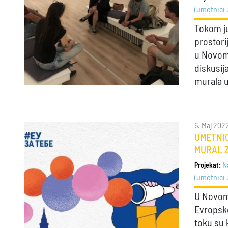
(umetnici 
Tokom ju
prostori
u Novom
diskusij
murala u
6. Maj 202
UMETNIC
MURAL Z
N
Projekat:
(umetnici 
U Novom
Evropsko
toku su 