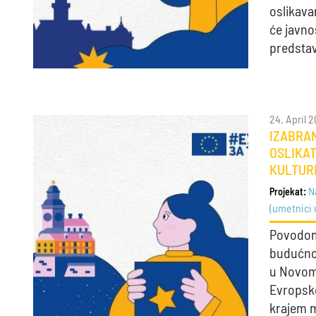
oslikava
će javno
predsta
24. April 
IZABRAN
OSLIKA
KULTURE
N
Projekat:
(umetnici 
Povodom 
budućnos
u Novom
Evropskoj
krajem 