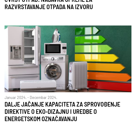
ČVRST OTPAD: NABAVKA OPREME ZA
RAZVRSTAVANJE OTPADA NA IZVORU
Januar 2024. - Decembar 2024.
DALJE JAČANJE KAPACITETA ZA SPROVOĐENJE
DIREKTIVE O EKO-DIZAJNU I UREDBE O
ENERGETSKOM OZNAČAVANJU