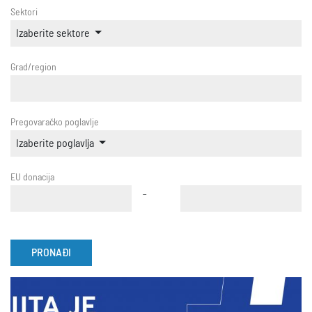
Sektori
Izaberite sektore
Grad/region
Pregovaračko poglavlje
Izaberite poglavlja
EU donacija
-
PRONAĐI